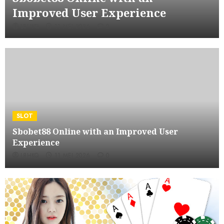
Improved User Experience
L8HKQ
11 MEI 2026
0
SLOT
Sbobet88 Online with an Improved User
Experience
L8HKQ
11 MEI 2026
0