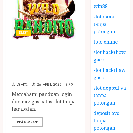
win88
slot dana
tanpa
potongan
SLOT
toto online
Panduan Login
slot hackshaw
dan Navigasi Situs
gacor
Slot Tanpa
slot hackshaw
Hambatan
gacor
L8HKQ
26 APRIL 2026
0
slot deposit va
Memahami panduan login
tanpa
dan navigasi situs slot tanpa
potongan
hambatan...
deposit ovo
tanpa
READ MORE
potongan