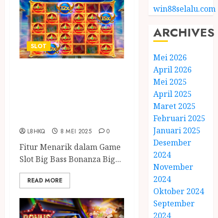
win88selalu.com
ARCHIVES
SLOT
Mei 2026
April 2026
Big Bass Bonanza:
Mei 2025
Game Slot untuk
April 2025
Pecinta
Maret 2025
Memancing
Februari 2025
Januari 2025
L8HKQ
8 MEI 2025
0
Desember
Fitur Menarik dalam Game
2024
Slot Big Bass Bonanza Big...
November
2024
READ MORE
Oktober 2024
September
2024