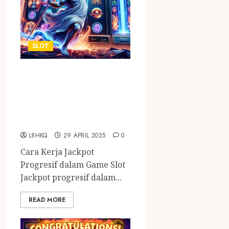
SLOT
Game Slot
Progresif dengan
Jackpot
Menggiurkan
L8HKQ
29 APRIL 2025
0
Cara Kerja Jackpot
Progresif dalam Game Slot
Jackpot progresif dalam...
READ MORE