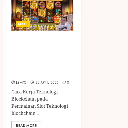
SLOT
Bagaimana
Teknologi
Blockchain
Mempengaruhi
Slot Online?
L8HKQ
25 APRIL 2025
0
Cara Kerja Teknologi
Blockchain pada
Permainan Slot Teknologi
blockchain...
READ MORE