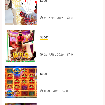
SLOT
Panduan Lengkap Bermain
Toto 4D untuk Pemula
28 APRIL 2026
0
SLOT
Panduan Login dan Navigasi
Situs Slot Tanpa Hambatan
26 APRIL 2026
0
SLOT
Big Bass Bonanza: Game Slot
untuk Pecinta Memancing
8 MEI 2025
0