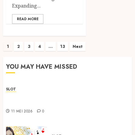
Expanding...
READ MORE
Paginasi
1
2
3
4
…
13
Next
pos
YOU MAY HAVE MISSED
SLOT
Sbobet88 Online with an Improved User
Experience
11 MEI 2026
0