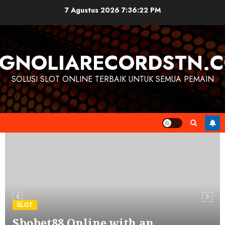
Skip
7 Agustus 2026
7:36:23 PM
to
content
GNOLIARECORDSTN.
SOLUSI SLOT ONLINE TERBAIK UNTUK SEMUA PEMAIN
SLOT
Sbobet88 Online with an