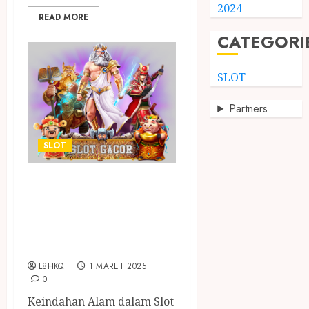
2024
READ MORE
CATEGORI
SLOT
Partners
SLOT
Slot Online
dengan Tema
Musim dan Alam
yang Indah
L8HKQ
1 MARET 2025
0
Keindahan Alam dalam Slot