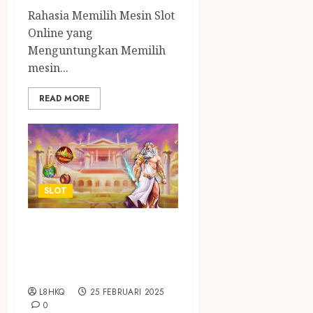
Rahasia Memilih Mesin Slot
Online yang
Menguntungkan Memilih
mesin...
READ MORE
SLOT
Rekomendasi Slot
Online dengan
RTP Tertinggi
L8HKQ
25 FEBRUARI 2025
0