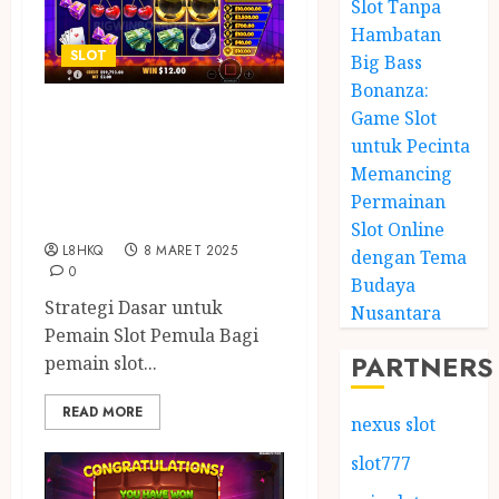
Slot Tanpa
Hambatan
SLOT
Big Bass
Bonanza:
Strategi Bermain
Game Slot
untuk Pecinta
Slot Online Modal
Memancing
Kecil Untung
Permainan
Besar
Slot Online
L8HKQ
8 MARET 2025
dengan Tema
0
Budaya
Strategi Dasar untuk
Nusantara
Pemain Slot Pemula Bagi
PARTNERS
pemain slot...
READ MORE
nexus slot
slot777