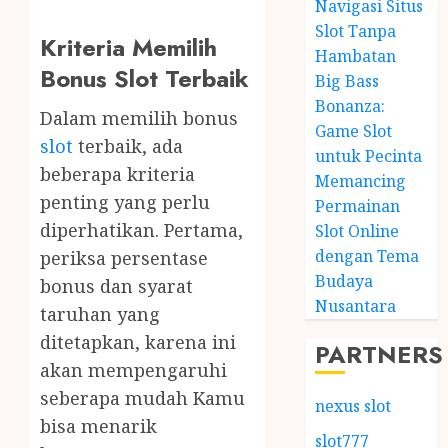
Navigasi Situs
Slot Tanpa
Kriteria Memilih
Hambatan
Bonus Slot Terbaik
Big Bass
Bonanza:
Dalam memilih bonus
Game Slot
slot
terbaik, ada
untuk Pecinta
beberapa kriteria
Memancing
penting yang perlu
Permainan
diperhatikan. Pertama,
Slot Online
dengan Tema
periksa persentase
Budaya
bonus dan syarat
Nusantara
taruhan yang
ditetapkan, karena ini
PARTNERS
akan mempengaruhi
seberapa mudah Kamu
nexus slot
bisa menarik
slot777