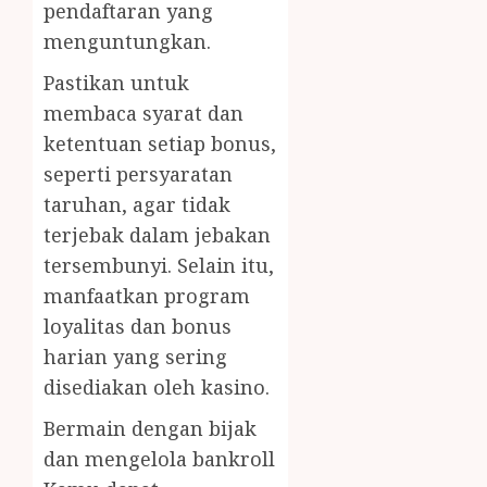
pendaftaran yang
menguntungkan.
Pastikan untuk
membaca syarat dan
ketentuan setiap bonus,
seperti persyaratan
taruhan, agar tidak
terjebak dalam jebakan
tersembunyi. Selain itu,
manfaatkan program
loyalitas dan bonus
harian yang sering
disediakan oleh kasino.
Bermain dengan bijak
dan mengelola bankroll