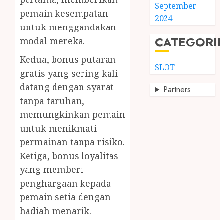
September
pemain kesempatan
2024
untuk menggandakan
CATEGORI
modal mereka.
Kedua, bonus putaran
SLOT
gratis yang sering kali
datang dengan syarat
Partners
tanpa taruhan,
memungkinkan pemain
untuk menikmati
permainan tanpa risiko.
Ketiga, bonus loyalitas
yang memberi
penghargaan kepada
pemain setia dengan
hadiah menarik.