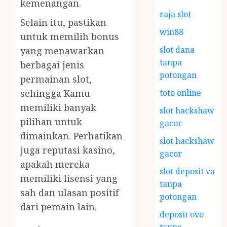
kemenangan.
raja slot
Selain itu, pastikan
win88
untuk memilih bonus
slot dana
yang menawarkan
tanpa
berbagai jenis
potongan
permainan slot,
toto online
sehingga Kamu
memiliki banyak
slot hackshaw
pilihan untuk
gacor
dimainkan. Perhatikan
slot hackshaw
juga reputasi kasino,
gacor
apakah mereka
slot deposit va
memiliki lisensi yang
tanpa
sah dan ulasan positif
potongan
dari pemain lain.
deposit ovo