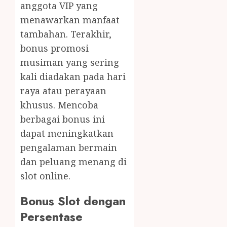
anggota VIP yang
menawarkan manfaat
tambahan. Terakhir,
bonus promosi
musiman yang sering
kali diadakan pada hari
raya atau perayaan
khusus. Mencoba
berbagai bonus ini
dapat meningkatkan
pengalaman bermain
dan peluang menang di
slot online.
Bonus Slot dengan
Persentase