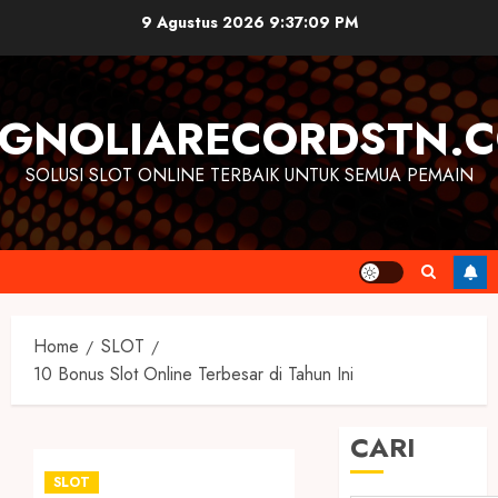
Skip
9 Agustus 2026
9:37:10 PM
to
content
GNOLIARECORDSTN.
SOLUSI SLOT ONLINE TERBAIK UNTUK SEMUA PEMAIN
Home
SLOT
10 Bonus Slot Online Terbesar di Tahun Ini
CARI
SLOT