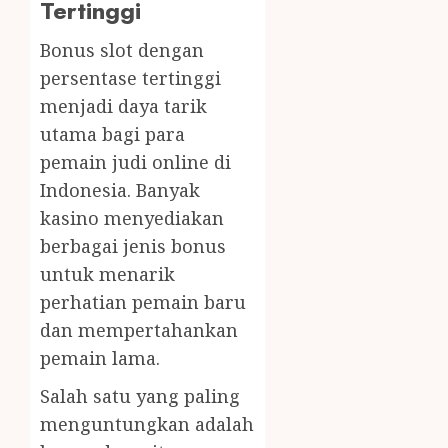
Tertinggi
Bonus slot dengan
persentase tertinggi
menjadi daya tarik
utama bagi para
pemain judi online di
Indonesia. Banyak
kasino menyediakan
berbagai jenis bonus
untuk menarik
perhatian pemain baru
dan mempertahankan
pemain lama.
Salah satu yang paling
menguntungkan adalah