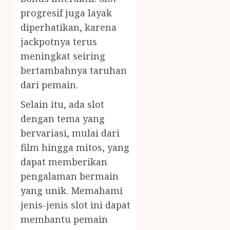
progresif juga layak
diperhatikan, karena
jackpotnya terus
meningkat seiring
bertambahnya taruhan
dari pemain.
Selain itu, ada slot
dengan tema yang
bervariasi, mulai dari
film hingga mitos, yang
dapat memberikan
pengalaman bermain
yang unik. Memahami
jenis-jenis slot ini dapat
membantu pemain