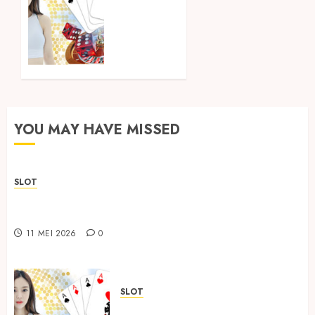
Lengkap
Bermain
Toto 4D
untuk
Pemula
28 APRIL
2026
YOU MAY HAVE MISSED
0
SLOT
Sbobet88 Online with an Improved User
Experience
11 MEI 2026
0
SLOT
Panduan Lengkap Bermain