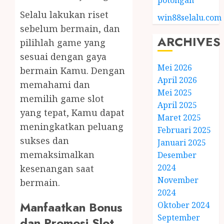
potongan
Selalu lakukan riset
win88selalu.com
sebelum bermain, dan
ARCHIVES
pilihlah game yang
sesuai dengan gaya
Mei 2026
bermain Kamu. Dengan
April 2026
memahami dan
Mei 2025
memilih game slot
April 2025
yang tepat, Kamu dapat
Maret 2025
meningkatkan peluang
Februari 2025
sukses dan
Januari 2025
memaksimalkan
Desember
2024
kesenangan saat
November
bermain.
2024
Manfaatkan Bonus
Oktober 2024
September
dan Promosi Slot