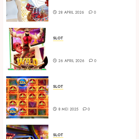
Toto 4D untuk Pemula
28 APRIL 2026
0
SLOT
Panduan Login dan Navigasi
Situs Slot Tanpa Hambatan
26 APRIL 2026
0
SLOT
Big Bass Bonanza: Game Slot
untuk Pecinta Memancing
8 MEI 2025
0
SLOT