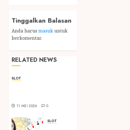
Tinggalkan Balasan
Anda harus
masuk
untuk
berkomentar.
RELATED NEWS
SLOT
Sbobet88 Online with an
Improved User
Experience
11 MEI 2026
0
SLOT
Panduan