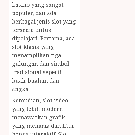
kasino yang sangat
populer, dan ada
berbagai jenis slot yang
tersedia untuk
dipelajari. Pertama, ada
slot klasik yang
menampilkan tiga
gulungan dan simbol
tradisional seperti
buah-buahan dan
angka.
Kemudian, slot video
yang lebih modern
menawarkan grafik
yang menarik dan fitur
bonus interaktif. Slot