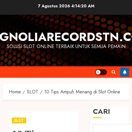
Skip
7 Agustus 2026
4:14:21 AM
to
content
GNOLIARECORDSTN.
SOLUSI SLOT ONLINE TERBAIK UNTUK SEMUA PEMAIN
Home
SLOT
10 Tips Ampuh Menang di Slot Online
CARI
SLOT