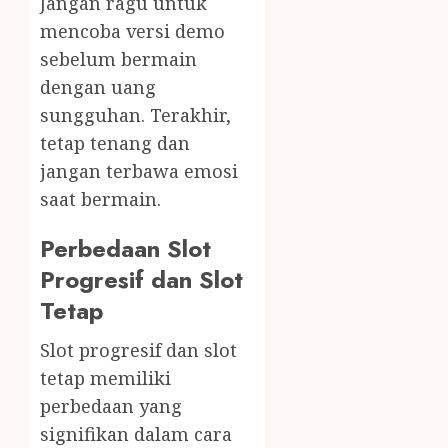
Jangan ragu untuk
mencoba versi demo
sebelum bermain
dengan uang
sungguhan. Terakhir,
tetap tenang dan
jangan terbawa emosi
saat bermain.
Perbedaan Slot
Progresif dan Slot
Tetap
Slot progresif dan slot
tetap memiliki
perbedaan yang
signifikan dalam cara