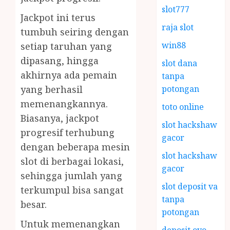
slot777
Jackpot ini terus
raja slot
tumbuh seiring dengan
win88
setiap taruhan yang
dipasang, hingga
slot dana
akhirnya ada pemain
tanpa
potongan
yang berhasil
memenangkannya.
toto online
Biasanya, jackpot
slot hackshaw
progresif terhubung
gacor
dengan beberapa mesin
slot hackshaw
slot di berbagai lokasi,
gacor
sehingga jumlah yang
slot deposit va
terkumpul bisa sangat
tanpa
besar.
potongan
Untuk memenangkan