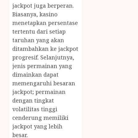
jackpot juga berperan.
Biasanya, kasino
menetapkan persentase
tertentu dari setiap
taruhan yang akan
ditambahkan ke jackpot
progresif. Selanjutnya,
jenis permainan yang
dimainkan dapat
memengaruhi besaran
jackpot; permainan
dengan tingkat
volatilitas tinggi
cenderung memiliki
jackpot yang lebih
besar.