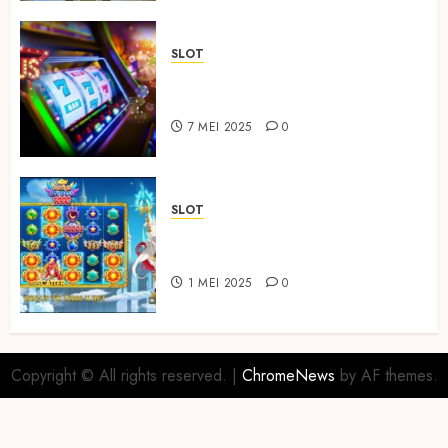
SLOT
Permainan Slot Online dengan
Tema Budaya Nusantara
7 MEI 2025
0
SLOT
5 Slot Online Terbaik untuk
Pemain Pemula
1 MEI 2025
0
Copyright © All rights reserved.
|
ChromeNews
by AF themes.