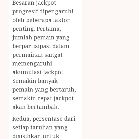
Besaran jackpot
progresif dipengaruhi
oleh beberapa faktor
penting. Pertama,
jumlah pemain yang
berpartisipasi dalam
permainan sangat
memengaruhi
akumulasi jackpot.
Semakin banyak
pemain yang bertaruh,
semakin cepat jackpot
akan bertambah.
Kedua, persentase dari
setiap taruhan yang
disisihkan untuk