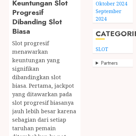
Keuntungan Slot
Oktober 2024
Progresif
September
2024
Dibanding Slot
Biasa
CATEGORI
Slot progresif
SLOT
menawarkan
keuntungan yang
Partners
signifikan
dibandingkan slot
biasa. Pertama, jackpot
yang ditawarkan pada
slot progresif biasanya
jauh lebih besar karena
sebagian dari setiap
taruhan pemain