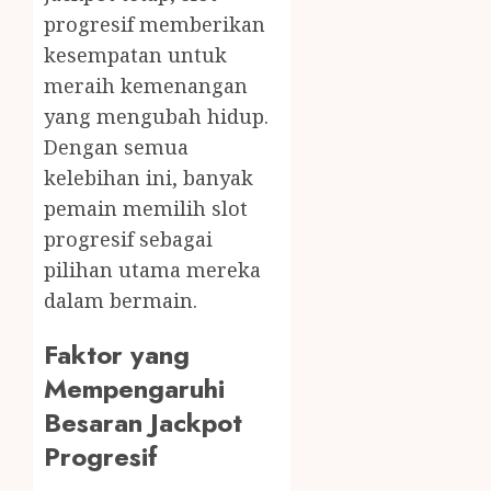
progresif memberikan
kesempatan untuk
meraih kemenangan
yang mengubah hidup.
Dengan semua
kelebihan ini, banyak
pemain memilih slot
progresif sebagai
pilihan utama mereka
dalam bermain.
Faktor yang
Mempengaruhi
Besaran Jackpot
Progresif