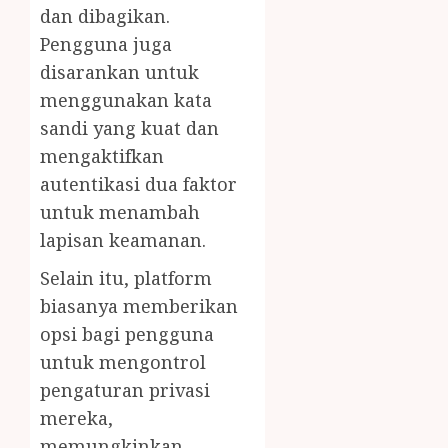
dan dibagikan.
Pengguna juga
disarankan untuk
menggunakan kata
sandi yang kuat dan
mengaktifkan
autentikasi dua faktor
untuk menambah
lapisan keamanan.
Selain itu, platform
biasanya memberikan
opsi bagi pengguna
untuk mengontrol
pengaturan privasi
mereka,
memungkinkan