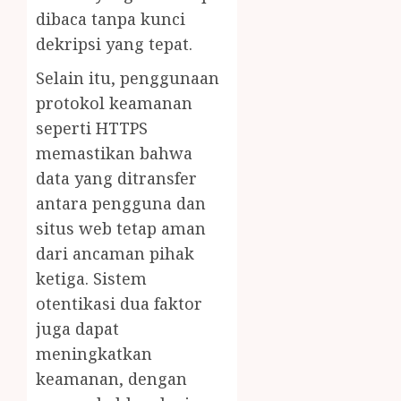
dibaca tanpa kunci
dekripsi yang tepat.
Selain itu, penggunaan
protokol keamanan
seperti HTTPS
memastikan bahwa
data yang ditransfer
antara pengguna dan
situs web tetap aman
dari ancaman pihak
ketiga. Sistem
otentikasi dua faktor
juga dapat
meningkatkan
keamanan, dengan