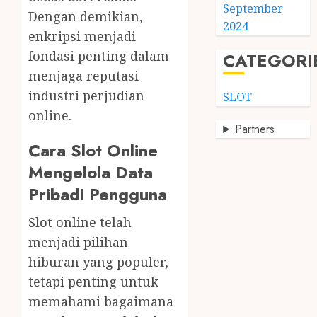
September
Dengan demikian,
2024
enkripsi menjadi
fondasi penting dalam
CATEGORI
menjaga reputasi
industri perjudian
SLOT
online.
Partners
Cara Slot Online
Mengelola Data
Pribadi Pengguna
Slot online telah
menjadi pilihan
hiburan yang populer,
tetapi penting untuk
memahami bagaimana