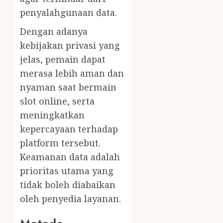
penyalahgunaan data.
Dengan adanya
kebijakan privasi yang
jelas, pemain dapat
merasa lebih aman dan
nyaman saat bermain
slot online, serta
meningkatkan
kepercayaan terhadap
platform tersebut.
Keamanan data adalah
prioritas utama yang
tidak boleh diabaikan
oleh penyedia layanan.