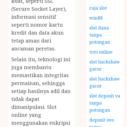
kuat, seperti SSL
raja slot
(Secure Socket Layer),
informasi sensitif
win88
seperti nomor kartu
slot dana
kredit dan data akun
tanpa
tetap aman dari
potongan
ancaman peretas.
toto online
Selain itu, teknologi ini
slot hackshaw
juga membantu
gacor
memastikan integritas
slot hackshaw
permainan, sehingga
gacor
setiap hasilnya adil dan
slot deposit va
tidak dapat
tanpa
dimanipulasi. Slot
potongan
online yang
deposit ovo
menggunakan enkripsi