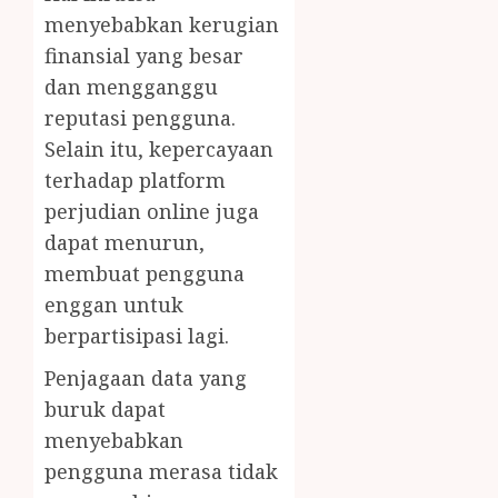
menyebabkan kerugian
finansial yang besar
dan mengganggu
reputasi pengguna.
Selain itu, kepercayaan
terhadap platform
perjudian online juga
dapat menurun,
membuat pengguna
enggan untuk
berpartisipasi lagi.
Penjagaan data yang
buruk dapat
menyebabkan
pengguna merasa tidak