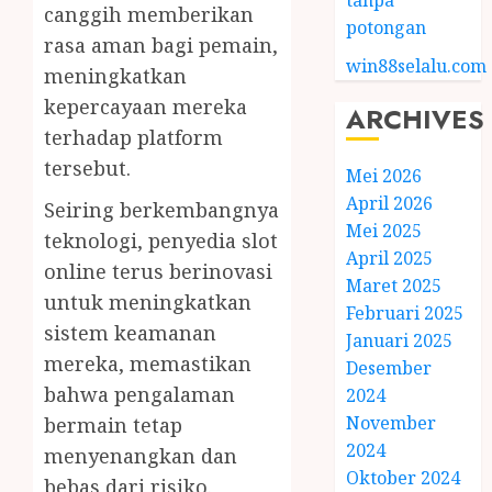
tanpa
canggih memberikan
potongan
rasa aman bagi pemain,
win88selalu.com
meningkatkan
kepercayaan mereka
ARCHIVES
terhadap platform
tersebut.
Mei 2026
April 2026
Seiring berkembangnya
Mei 2025
teknologi, penyedia slot
April 2025
online terus berinovasi
Maret 2025
untuk meningkatkan
Februari 2025
sistem keamanan
Januari 2025
mereka, memastikan
Desember
bahwa pengalaman
2024
November
bermain tetap
2024
menyenangkan dan
Oktober 2024
bebas dari risiko.