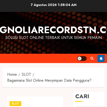
Skip
7 Agustus 2026
1:58:05 AM
to
content
GNOLIARECORDSTN.
SOLUSI SLOT ONLINE TERBAIK UNTUK SEMUA PEMAIN
Home
SLOT
Bagaimana Slot Online Menyimpan Data Pengguna?
CARI
SLOT