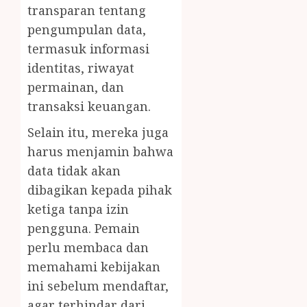
transparan tentang
pengumpulan data,
termasuk informasi
identitas, riwayat
permainan, dan
transaksi keuangan.
Selain itu, mereka juga
harus menjamin bahwa
data tidak akan
dibagikan kepada pihak
ketiga tanpa izin
pengguna. Pemain
perlu membaca dan
memahami kebijakan
ini sebelum mendaftar,
agar terhindar dari