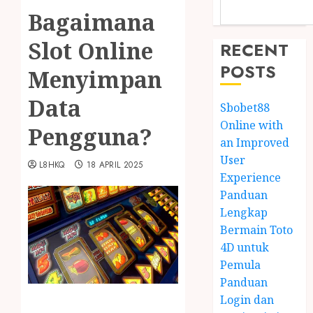
Bagaimana
Slot Online
RECENT
POSTS
Menyimpan
Data
Sbobet88
Online with
Pengguna?
an Improved
User
L8HKQ
18 APRIL 2025
Experience
Panduan
Lengkap
Bermain Toto
4D untuk
Pemula
Panduan
Login dan