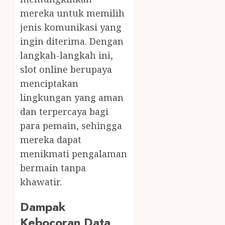
mereka untuk memilih
jenis komunikasi yang
ingin diterima. Dengan
langkah-langkah ini,
slot online berupaya
menciptakan
lingkungan yang aman
dan terpercaya bagi
para pemain, sehingga
mereka dapat
menikmati pengalaman
bermain tanpa
khawatir.
Dampak
Kebocoran Data