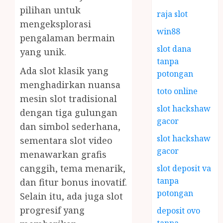
pilihan untuk
raja slot
mengeksplorasi
win88
pengalaman bermain
slot dana
yang unik.
tanpa
Ada slot klasik yang
potongan
menghadirkan nuansa
toto online
mesin slot tradisional
slot hackshaw
dengan tiga gulungan
gacor
dan simbol sederhana,
slot hackshaw
sementara slot video
gacor
menawarkan grafis
canggih, tema menarik,
slot deposit va
tanpa
dan fitur bonus inovatif.
potongan
Selain itu, ada juga slot
progresif yang
deposit ovo