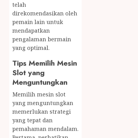
telah
direkomendasikan oleh
pemain lain untuk
mendapatkan
pengalaman bermain
yang optimal.
Tips Memilih Mesin
Slot yang
Menguntungkan
Memilih mesin slot
yang menguntungkan
memerlukan strategi
yang tepat dan
pemahaman mendalam.
Pertama, perhatikan