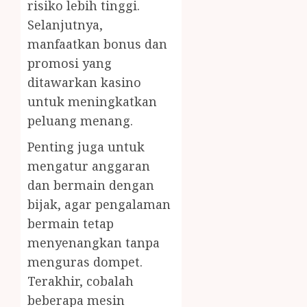
risiko lebih tinggi.
Selanjutnya,
manfaatkan bonus dan
promosi yang
ditawarkan kasino
untuk meningkatkan
peluang menang.
Penting juga untuk
mengatur anggaran
dan bermain dengan
bijak, agar pengalaman
bermain tetap
menyenangkan tanpa
menguras dompet.
Terakhir, cobalah
beberapa mesin