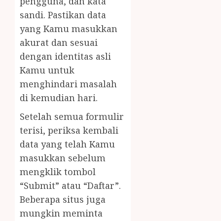
pengguna, dan kata
sandi. Pastikan data
yang Kamu masukkan
akurat dan sesuai
dengan identitas asli
Kamu untuk
menghindari masalah
di kemudian hari.
Setelah semua formulir
terisi, periksa kembali
data yang telah Kamu
masukkan sebelum
mengklik tombol
“Submit” atau “Daftar”.
Beberapa situs juga
mungkin meminta