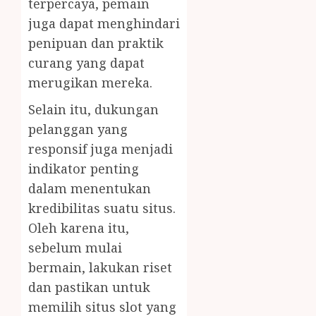
terpercaya, pemain
juga dapat menghindari
penipuan dan praktik
curang yang dapat
merugikan mereka.
Selain itu, dukungan
pelanggan yang
responsif juga menjadi
indikator penting
dalam menentukan
kredibilitas suatu situs.
Oleh karena itu,
sebelum mulai
bermain, lakukan riset
dan pastikan untuk
memilih situs slot yang