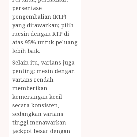
persentase
pengembalian (RTP)
yang ditawarkan; pilih
mesin dengan RTP di
atas 95% untuk peluang
lebih baik.
Selain itu, varians juga
penting; mesin dengan
varians rendah
memberikan
kemenangan kecil
secara konsisten,
sedangkan varians
tinggi menawarkan
jackpot besar dengan