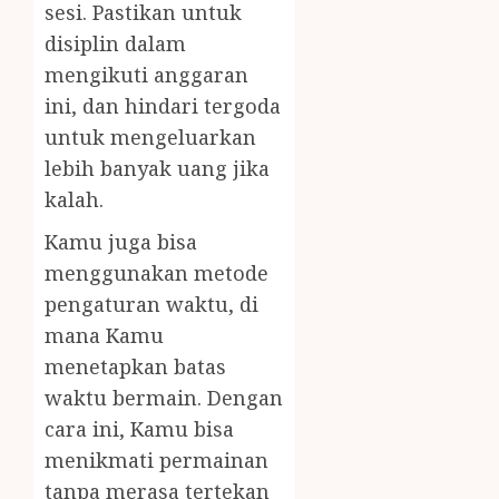
sesi. Pastikan untuk
disiplin dalam
mengikuti anggaran
ini, dan hindari tergoda
untuk mengeluarkan
lebih banyak uang jika
kalah.
Kamu juga bisa
menggunakan metode
pengaturan waktu, di
mana Kamu
menetapkan batas
waktu bermain. Dengan
cara ini, Kamu bisa
menikmati permainan
tanpa merasa tertekan