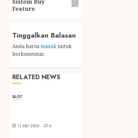
Sistem Buy
Feature
Tinggalkan Balasan
Anda harus
masuk
untuk
berkomentar.
RELATED NEWS
SLOT
Sbobet88 Online with an
Improved User
Experience
11 MEI 2026
0