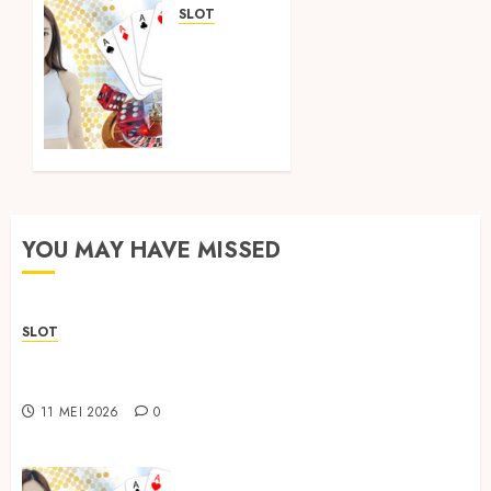
SLOT
Panduan
Lengkap
Bermain
Toto 4D
untuk
Pemula
28 APRIL
2026
YOU MAY HAVE MISSED
0
SLOT
Sbobet88 Online with an Improved User
Experience
11 MEI 2026
0