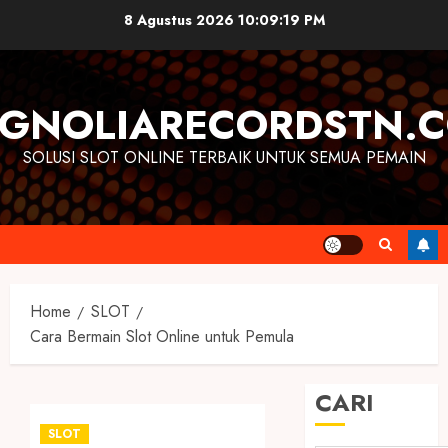
Skip
8 Agustus 2026
10:09:20 PM
to
content
GNOLIARECORDSTN.
SOLUSI SLOT ONLINE TERBAIK UNTUK SEMUA PEMAIN
Home
SLOT
Cara Bermain Slot Online untuk Pemula
CARI
SLOT