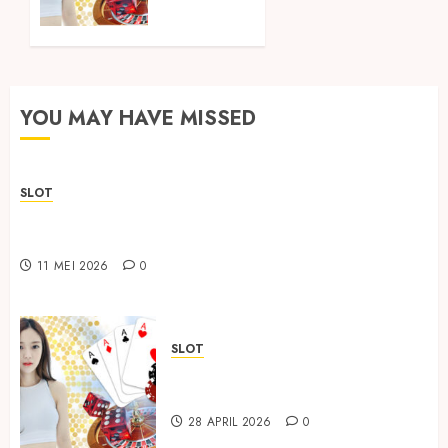
untuk
Pemula
28 APRIL
2026
YOU MAY HAVE MISSED
0
SLOT
Sbobet88 Online with an Improved User
Experience
11 MEI 2026
0
SLOT
Panduan Lengkap Bermain
Toto 4D untuk Pemula
28 APRIL 2026
0