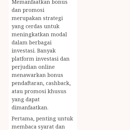
Memanfaatkan bonus
dan promosi
merupakan strategi
yang cerdas untuk
meningkatkan modal
dalam berbagai
investasi. Banyak
platform investasi dan
perjudian online
menawarkan bonus
pendaftaran, cashback,
atau promosi khusus
yang dapat
dimanfaatkan.
Pertama, penting untuk
membaca syarat dan