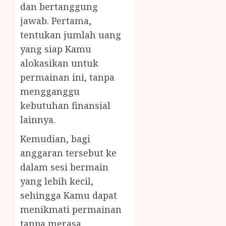
dan bertanggung
jawab. Pertama,
tentukan jumlah uang
yang siap Kamu
alokasikan untuk
permainan ini, tanpa
mengganggu
kebutuhan finansial
lainnya.
Kemudian, bagi
anggaran tersebut ke
dalam sesi bermain
yang lebih kecil,
sehingga Kamu dapat
menikmati permainan
tanpa merasa