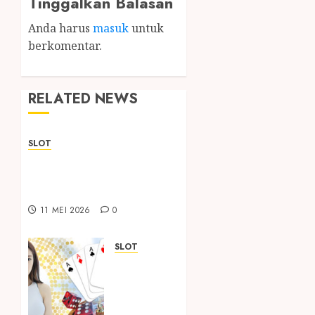
Tinggalkan Balasan
Anda harus
masuk
untuk
berkomentar.
RELATED NEWS
SLOT
Sbobet88 Online with an
Improved User
Experience
11 MEI 2026
0
SLOT
Panduan
Lengkap
Bermain
Toto 4D