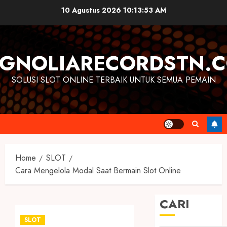
Skip
10 Agustus 2026
10:13:54 AM
to
content
GNOLIARECORDSTN.
SOLUSI SLOT ONLINE TERBAIK UNTUK SEMUA PEMAIN
Home
SLOT
Cara Mengelola Modal Saat Bermain Slot Online
CARI
SLOT