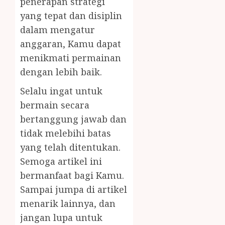
penerapan strategi
yang tepat dan disiplin
dalam mengatur
anggaran, Kamu dapat
menikmati permainan
dengan lebih baik.
Selalu ingat untuk
bermain secara
bertanggung jawab dan
tidak melebihi batas
yang telah ditentukan.
Semoga artikel ini
bermanfaat bagi Kamu.
Sampai jumpa di artikel
menarik lainnya, dan
jangan lupa untuk