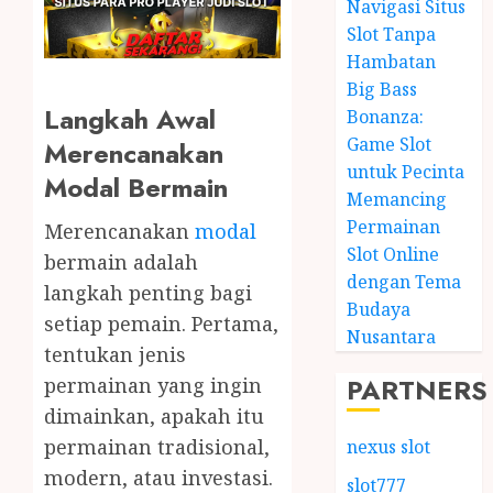
Navigasi Situs
Slot Tanpa
Hambatan
Big Bass
Langkah Awal
Bonanza:
Game Slot
Merencanakan
untuk Pecinta
Modal Bermain
Memancing
Permainan
Merencanakan
modal
Slot Online
bermain adalah
dengan Tema
langkah penting bagi
Budaya
setiap pemain. Pertama,
Nusantara
tentukan jenis
PARTNERS
permainan yang ingin
dimainkan, apakah itu
permainan tradisional,
nexus slot
modern, atau investasi.
slot777