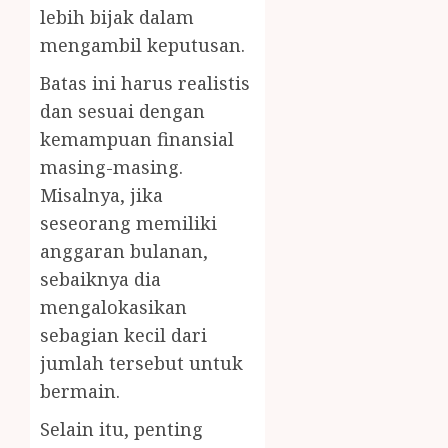
lebih bijak dalam
mengambil keputusan.
Batas ini harus realistis
dan sesuai dengan
kemampuan finansial
masing-masing.
Misalnya, jika
seseorang memiliki
anggaran bulanan,
sebaiknya dia
mengalokasikan
sebagian kecil dari
jumlah tersebut untuk
bermain.
Selain itu, penting