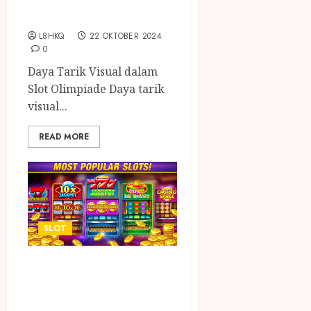
Menjadi Tren?
L8HKQ
22 OKTOBER 2024
0
Daya Tarik Visual dalam
Slot Olimpiade Daya tarik
visual...
READ MORE
SLOT
Slot Online
Bertema Barat
yang Wajib Dicoba