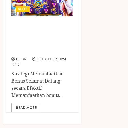
SLOT
Mengoptimalkan
Bonus Selamat
Datang di Slot
Online
L8HKQ
13 OKTOBER 2024
0
Strategi Memanfaatkan
Bonus Selamat Datang
secara Efektif
Memanfaatkan bonus...
READ MORE