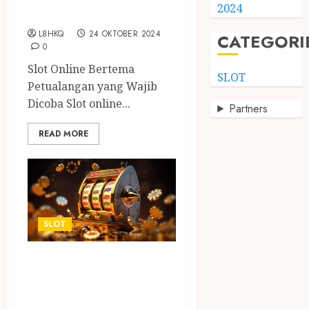
2024
Menarik
L8HKQ
24 OKTOBER 2024
CATEGORI
0
Slot Online Bertema
SLOT
Petualangan yang Wajib
Dicoba Slot online...
Partners
READ MORE
SLOT
Mengapa Slot
Online Bertema
Olimpiade