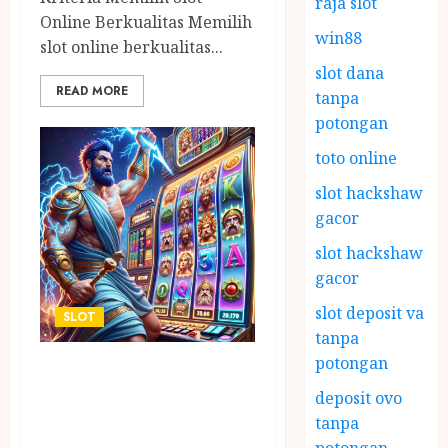
raja slot
Online Berkualitas Memilih
win88
slot online berkualitas...
slot dana
READ MORE
tanpa
potongan
toto online
slot hackshaw
gacor
slot hackshaw
gacor
slot deposit va
SLOT
tanpa
potongan
Slot Online
deposit ovo
dengan Tema
tanpa
Terbaik yang