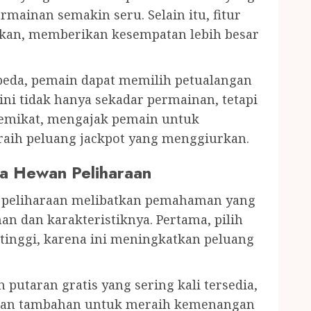
mainan semakin seru. Selain itu, fitur
rkan, memberikan kesempatan lebih besar
eda, pemain dapat memilih petualangan
ini tidak hanya sekadar permainan, tetapi
memikat, mengajak pemain untuk
raih peluang jackpot yang menggiurkan.
ma Hewan Peliharaan
n peliharaan melibatkan pemahaman yang
 dan karakteristiknya. Pertama, pilih
g tinggi, karena ini meningkatkan peluang
 putaran gratis yang sering kali tersedia,
atan tambahan untuk meraih kemenangan