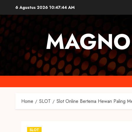
Skip
6 Agustus 2026
10:47:45 AM
to
content
MAGNO
Home
SLOT
Slot Online Bertema Hewan Paling 
SLOT