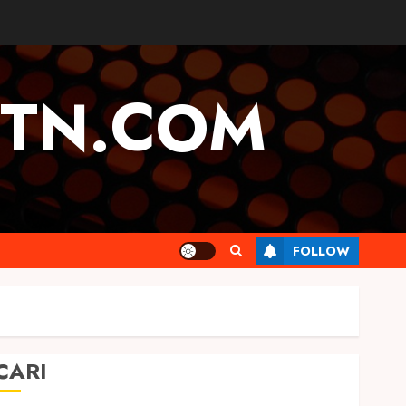
TN.COM
FOLLOW
CARI