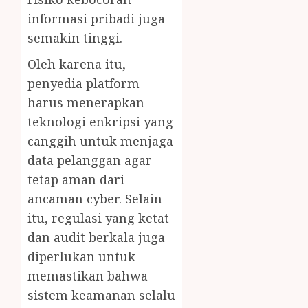
informasi pribadi juga
semakin tinggi.
Oleh karena itu,
penyedia platform
harus menerapkan
teknologi enkripsi yang
canggih untuk menjaga
data pelanggan agar
tetap aman dari
ancaman cyber. Selain
itu, regulasi yang ketat
dan audit berkala juga
diperlukan untuk
memastikan bahwa
sistem keamanan selalu