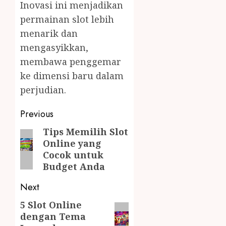
Inovasi ini menjadikan
permainan slot lebih
menarik dan
mengasyikkan,
membawa penggemar
ke dimensi baru dalam
perjudian.
Post
Previous
navigation
Tips Memilih Slot
Previous
Online yang
post:
Cocok untuk
Budget Anda
Next
5 Slot Online
Next
dengan Tema
post: