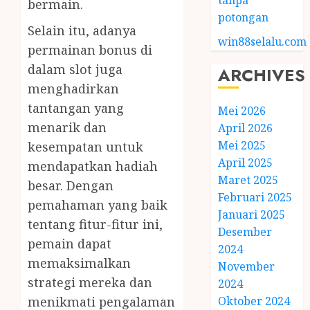
tanpa
bermain.
potongan
Selain itu, adanya
win88selalu.com
permainan bonus di
dalam slot juga
ARCHIVES
menghadirkan
tantangan yang
Mei 2026
menarik dan
April 2026
Mei 2025
kesempatan untuk
April 2025
mendapatkan hadiah
Maret 2025
besar. Dengan
Februari 2025
pemahaman yang baik
Januari 2025
tentang fitur-fitur ini,
Desember
pemain dapat
2024
memaksimalkan
November
strategi mereka dan
2024
Oktober 2024
menikmati pengalaman