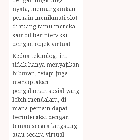
dengan lingkungan
nyata, memungkinkan
pemain menikmati slot
di ruang tamu mereka
sambil berinteraksi
dengan objek virtual.
Kedua teknologi ini
tidak hanya menyajikan
hiburan, tetapi juga
menciptakan
pengalaman sosial yang
lebih mendalam, di
mana pemain dapat
berinteraksi dengan
teman secara langsung
atau secara virtual.