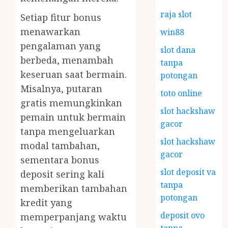
raja slot
Setiap fitur bonus
menawarkan
win88
pengalaman yang
slot dana
berbeda, menambah
tanpa
keseruan saat bermain.
potongan
Misalnya, putaran
toto online
gratis memungkinkan
slot hackshaw
pemain untuk bermain
gacor
tanpa mengeluarkan
slot hackshaw
modal tambahan,
gacor
sementara bonus
slot deposit va
deposit sering kali
tanpa
memberikan tambahan
potongan
kredit yang
deposit ovo
memperpanjang waktu