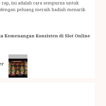
 rap, ini adalah cara sempurna untuk
dengan peluang meraih hadiah menarik.
ia Kemenangan Konsisten di Slot Online
er