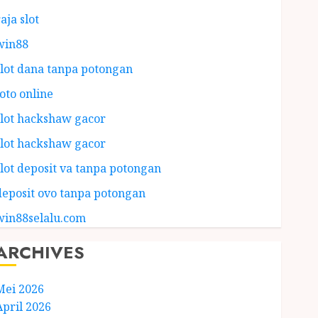
aja slot
win88
slot dana tanpa potongan
toto online
slot hackshaw gacor
slot hackshaw gacor
slot deposit va tanpa potongan
deposit ovo tanpa potongan
win88selalu.com
ARCHIVES
Mei 2026
April 2026