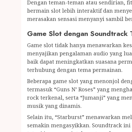
Dengan teman-teman atau sendirian, fi
bermain slot lebih interaktif dan meny
merasakan sensasi menyanyi sambil b
Game Slot dengan Soundtrack 
Game slot tidak hanya menawarkan kes
menyajikan pengalaman audio yang luar
baik dapat meningkatkan suasana per
terhubung dengan tema permainan.
Beberapa game slot yang menonjol den
termasuk “Guns N’ Roses” yang menghad
rock terkenal, serta “Jumanji” yang 
musik yang dinamis.
Selain itu, “Starburst” menawarkan me
semakin mengasyikkan. Soundtrack ini 