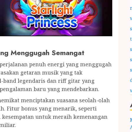
r
yang Menggugah Semangat
 perjalanan penuh energi yang menggugah
asakan getaran musik yang tak
-band legendaris dan riff gitar yang
 pengalaman baru yang mendebarkan.
memikat menciptakan suasana seolah-olah
h. Fitur bonus yang menarik, seperti
eri kesempatan untuk meraih kemenangan
iliar.