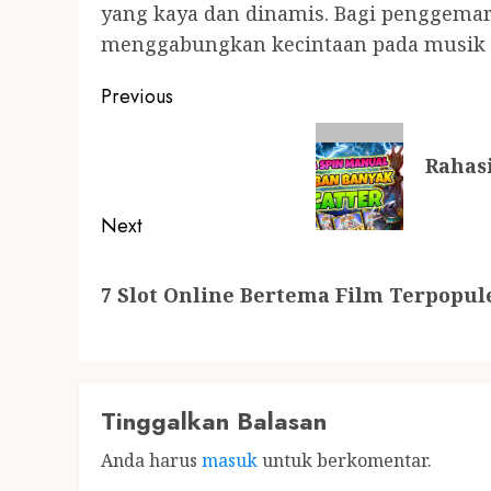
yang kaya dan dinamis. Bagi penggemar
menggabungkan kecintaan pada musik 
Post
Previous
navigation
Previous
Rahas
post:
Next
Next
7 Slot Online Bertema Film Terpopul
post:
Tinggalkan Balasan
Anda harus
masuk
untuk berkomentar.