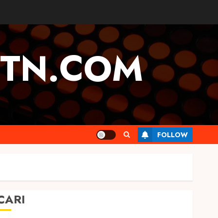
TN.COM
FOLLOW
CARI