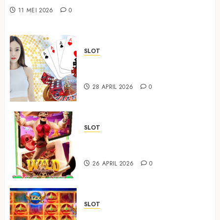
11 MEI 2026
0
SLOT
Panduan Lengkap Bermain
Toto 4D untuk Pemula
28 APRIL 2026
0
SLOT
Panduan Login dan Navigasi
Situs Slot Tanpa Hambatan
26 APRIL 2026
0
SLOT
Big Bass Bonanza: Game Slot