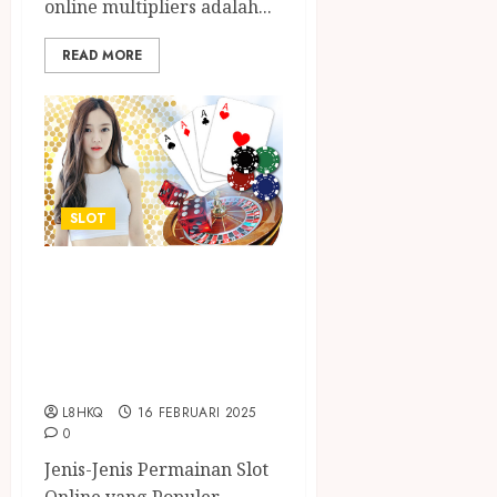
online multipliers adalah...
READ MORE
SLOT
Cara Bermain Slot
Online untuk
Pemula: Panduan
Lengkap
L8HKQ
16 FEBRUARI 2025
0
Jenis-Jenis Permainan Slot