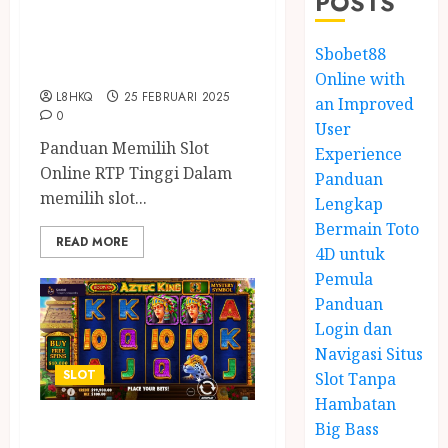
POSTS
Rekomendasi Slot
Online dengan
Sbobet88
RTP Tertinggi
Online with
L8HKQ
25 FEBRUARI 2025
an Improved
0
User
Panduan Memilih Slot
Experience
Online RTP Tinggi Dalam
Panduan
memilih slot...
Lengkap
Bermain Toto
READ MORE
4D untuk
Pemula
Panduan
Login dan
Navigasi Situs
SLOT
Slot Tanpa
Hambatan
Cara Mencari Pola
Big Bass