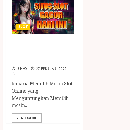
SLOT
Tips dan Trik
Menang Jackpot
Slot Online
L8HKQ
27 FEBRUARI 2025
0
Rahasia Memilih Mesin Slot
Online yang
Menguntungkan Memilih
mesin...
READ MORE