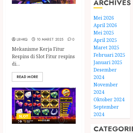
ARCHIVES
Cara Kerja Fitur
Mei 2026
Respins di Slot
April 2026
Online
Mei 2025
L8HKQ
10 MARET 2025
0
April 2025
Maret 2025
Mekanisme Kerja Fitur
Februari 2025
Respins di Slot Fitur respins
Januari 2025
di...
Desember
2024
READ MORE
November
2024
Oktober 2024
September
2024
SLOT
CATEGORI
Strategi Bermain