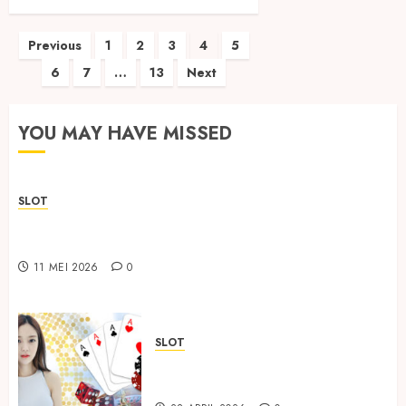
Paginasi
Previous
1
2
3
4
5
6
7
…
13
Next
pos
YOU MAY HAVE MISSED
SLOT
Sbobet88 Online with an Improved User
Experience
11 MEI 2026
0
SLOT
Panduan Lengkap Bermain
Toto 4D untuk Pemula