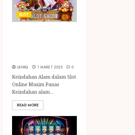
SLOT
Slot Online
dengan Tema
Musim dan Alam
yang Indah
L8HKQ
1 MARET 2025
0
Keindahan Alam dalam Slot
Online Musim Panas
Keindahan alam...
READ MORE