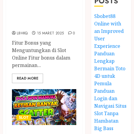
POSTS
Online yang
Harus Kamu
Sbobet88
Ketahui
Online with
an Improved
L8HKQ
15 MARET 2025
0
User
Fitur Bonus yang
Experience
Menguntungkan di Slot
Panduan
Online Fitur bonus dalam
Lengkap
permainan...
Bermain Toto
4D untuk
READ MORE
Pemula
Panduan
Login dan
Navigasi Situs
Slot Tanpa
SLOT
Hambatan
Big Bass