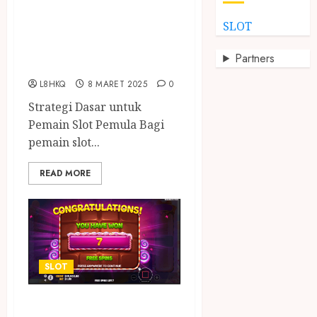
Slot Online Modal
SLOT
Kecil Untung
Partners
Besar
L8HKQ
8 MARET 2025
0
Strategi Dasar untuk
Pemain Slot Pemula Bagi
pemain slot...
READ MORE
SLOT
Bonus Slot Online