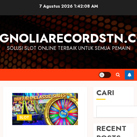
Skip
7 Agustus 2026
1:42:09 AM
to
content
GNOLIARECORDSTN.
SOLUSI SLOT ONLINE TERBAIK UNTUK SEMUA PEMAIN
CARI
SLOT
RECENT
Fitur Terbaru Slot