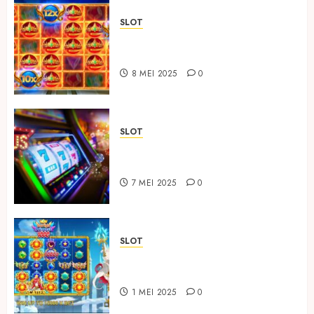
SLOT
Big Bass Bonanza: Game Slot
untuk Pecinta Memancing
8 MEI 2025
0
SLOT
Permainan Slot Online dengan
Tema Budaya Nusantara
7 MEI 2025
0
SLOT
5 Slot Online Terbaik untuk
Pemain Pemula
1 MEI 2025
0