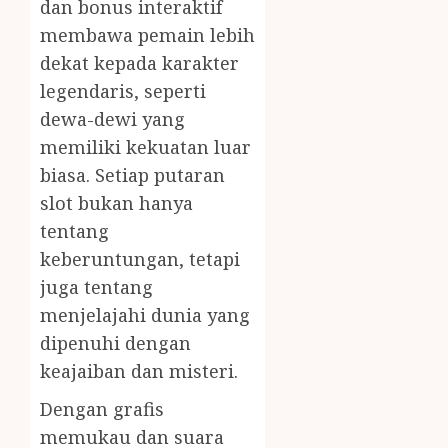
dan bonus interaktif
membawa pemain lebih
dekat kepada karakter
legendaris, seperti
dewa-dewi yang
memiliki kekuatan luar
biasa. Setiap putaran
slot bukan hanya
tentang
keberuntungan, tetapi
juga tentang
menjelajahi dunia yang
dipenuhi dengan
keajaiban dan misteri.
Dengan grafis
memukau dan suara