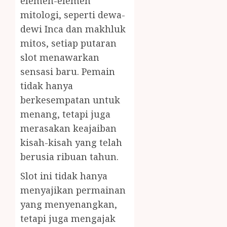
elemen-elemen
mitologi, seperti dewa-
dewi Inca dan makhluk
mitos, setiap putaran
slot menawarkan
sensasi baru. Pemain
tidak hanya
berkesempatan untuk
menang, tetapi juga
merasakan keajaiban
kisah-kisah yang telah
berusia ribuan tahun.
Slot ini tidak hanya
menyajikan permainan
yang menyenangkan,
tetapi juga mengajak