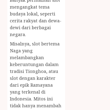
Banyak permainan slot
mengangkat tema
budaya lokal, seperti
cerita rakyat dan dewa-
dewi dari berbagai
negara.
Misalnya, slot bertema
Naga yang
melambangkan
keberuntungan dalam
tradisi Tionghoa, atau
slot dengan karakter
dari epik Ramayana
yang terkenal di
Indonesia. Mitos ini
tidak hanya menambah