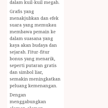
dalam kuil-kuil megah.
Grafis yang
menakjubkan dan efek
suara yang memukau
membawa pemain ke
dalam suasana yang
kaya akan budaya dan
sejarah. Fitur-fitur
bonus yang menarik,
seperti putaran gratis
dan simbol liar,
semakin meningkatkan
peluang kemenangan.
Dengan
menggabungkan