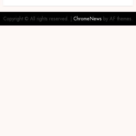
Copyright © All rights reserved.
|
ChromeNews
by AF themes.