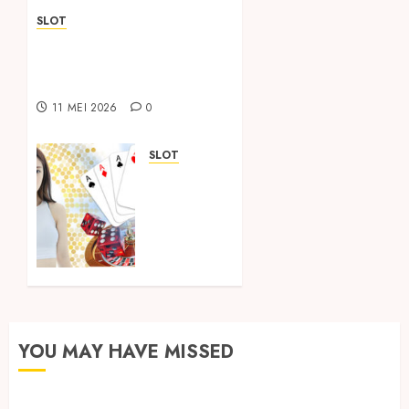
SLOT
Sbobet88 Online with an
Improved User
Experience
11 MEI 2026
0
SLOT
Panduan
Lengkap
Bermain
Toto 4D
untuk
Pemula
28 APRIL
2026
YOU MAY HAVE MISSED
0