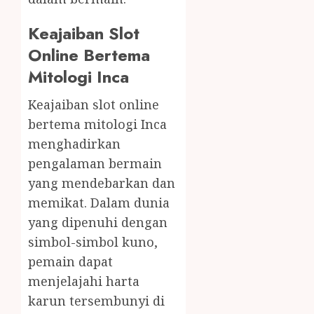
Keajaiban Slot
Online Bertema
Mitologi Inca
Keajaiban slot online
bertema mitologi Inca
menghadirkan
pengalaman bermain
yang mendebarkan dan
memikat. Dalam dunia
yang dipenuhi dengan
simbol-simbol kuno,
pemain dapat
menjelajahi harta
karun tersembunyi di