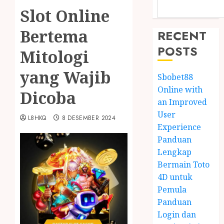
Slot Online
Bertema
RECENT
POSTS
Mitologi
yang Wajib
Sbobet88
Online with
Dicoba
an Improved
User
L8HKQ
8 DESEMBER 2024
Experience
Panduan
Lengkap
Bermain Toto
4D untuk
Pemula
Panduan
Login dan