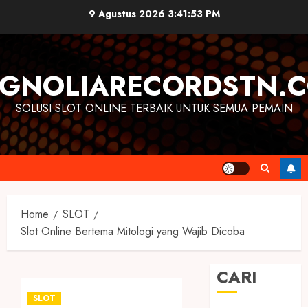
Skip
9 Agustus 2026
3:41:53 PM
to
content
GNOLIARECORDSTN.
SOLUSI SLOT ONLINE TERBAIK UNTUK SEMUA PEMAIN
Home
SLOT
Slot Online Bertema Mitologi yang Wajib Dicoba
CARI
SLOT