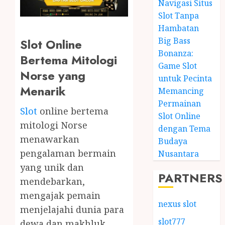
Navigasi Situs
Slot Tanpa
Hambatan
Big Bass
Slot Online
Bonanza:
Bertema Mitologi
Game Slot
Norse yang
untuk Pecinta
Menarik
Memancing
Permainan
Slot
online bertema
Slot Online
mitologi Norse
dengan Tema
menawarkan
Budaya
pengalaman bermain
Nusantara
yang unik dan
PARTNERS
mendebarkan,
mengajak pemain
nexus slot
menjelajahi dunia para
slot777
dewa dan makhluk