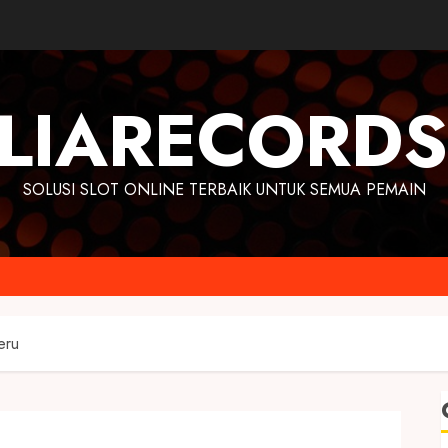
LIARECORDS
SOLUSI SLOT ONLINE TERBAIK UNTUK SEMUA PEMAIN
eru