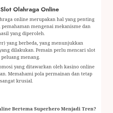
Slot Olahraga Online
hraga online merupakan hal yang penting
ni, pemahaman mengenai mekanisme dan
sil yang diperoleh.
ayer) yang berbeda, yang menunjukkan
yang dilakukan. Pemain perlu mencari slot
n peluang menang.
omosi yang ditawarkan oleh kasino online
n. Memahami pola permainan dan tetap
sangat krusial.
nline Bertema Superhero Menjadi Tren?