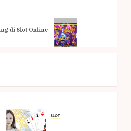
g di Slot Online
SLOT
Panduan Lengkap
Bermain Toto 4D untuk