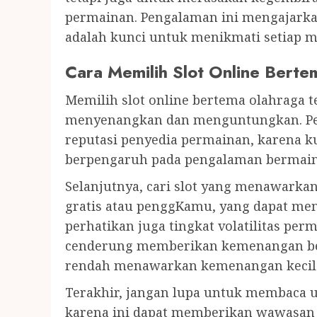
permainan. Pengalaman ini mengajark
adalah kunci untuk menikmati setiap 
Cara Memilih Slot Online Berte
Memilih slot online bertema olahraga 
menyenangkan dan menguntungkan. Pe
reputasi penyedia permainan, karena ku
berpengaruh pada pengalaman bermain
Selanjutnya, cari slot yang menawarkan
gratis atau penggKamu, yang dapat men
perhatikan juga tingkat volatilitas perm
cenderung memberikan kemenangan be
rendah menawarkan kemenangan kecil t
Terakhir, jangan lupa untuk membaca u
karena ini dapat memberikan wawasan