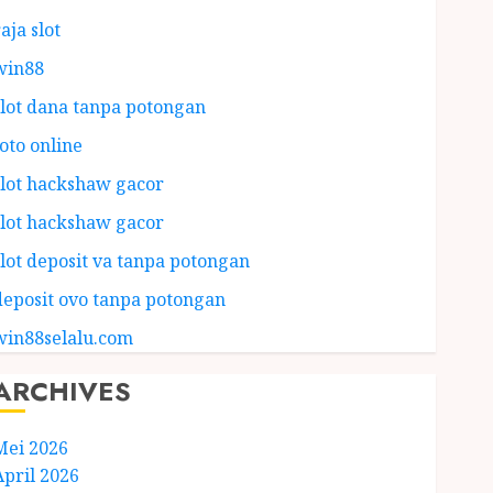
aja slot
win88
slot dana tanpa potongan
toto online
slot hackshaw gacor
slot hackshaw gacor
slot deposit va tanpa potongan
deposit ovo tanpa potongan
win88selalu.com
ARCHIVES
Mei 2026
April 2026