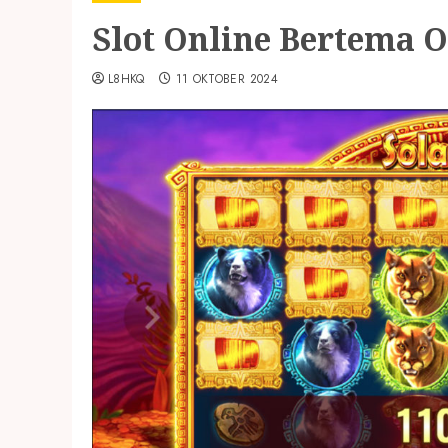
Slot Online Bertema 
L8HKQ
11 OKTOBER 2024