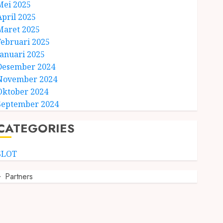
Mei 2025
April 2025
Maret 2025
Februari 2025
Januari 2025
Desember 2024
November 2024
Oktober 2024
September 2024
CATEGORIES
SLOT
Partners