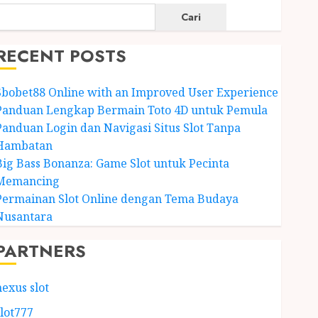
Cari
RECENT POSTS
Sbobet88 Online with an Improved User Experience
Panduan Lengkap Bermain Toto 4D untuk Pemula
Panduan Login dan Navigasi Situs Slot Tanpa
Hambatan
Big Bass Bonanza: Game Slot untuk Pecinta
Memancing
Permainan Slot Online dengan Tema Budaya
Nusantara
PARTNERS
nexus slot
slot777