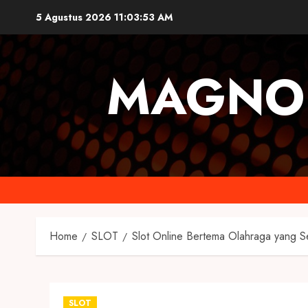
Skip
5 Agustus 2026
11:03:54 AM
to
content
MAGNO
Home
SLOT
Slot Online Bertema Olahraga yang S
SLOT