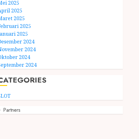
Mei 2025
April 2025
Maret 2025
Februari 2025
Januari 2025
Desember 2024
November 2024
Oktober 2024
September 2024
CATEGORIES
SLOT
Partners