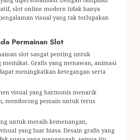
if, slot online modern tidak hanya
 pengalaman visual yang tak terlupakan
da Permainan Slot
ainan slot sangat penting untuk
 memikat. Grafis yang menawan, animasi
i dapat meningkatkan ketegangan serta
men visual yang harmonis menarik
an, mendorong pemain untuk terus
ang untuk meraih kemenangan,
visual yang luar biasa. Desain grafis yang
fek suara yang menggugah, semua itu