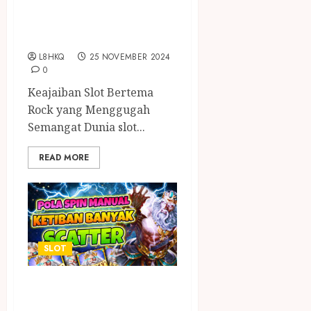
yang Seru
Dimainkan
L8HKQ
25 NOVEMBER 2024
0
Keajaiban Slot Bertema
Rock yang Menggugah
Semangat Dunia slot...
READ MORE
SLOT
Rahasia
Kemenangan