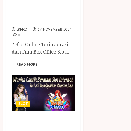
7 Slot Online
Bertema Film
Terpopuler
L8HKQ
27 NOVEMBER 2024
0
7 Slot Online Terinspirasi
dari Film Box Office Slot...
READ MORE
SLOT
Game Slot
Bertema Musik