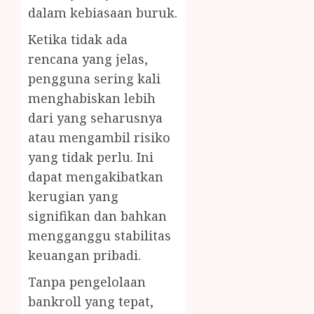
dalam kebiasaan buruk.
Ketika tidak ada
rencana yang jelas,
pengguna sering kali
menghabiskan lebih
dari yang seharusnya
atau mengambil risiko
yang tidak perlu. Ini
dapat mengakibatkan
kerugian yang
signifikan dan bahkan
mengganggu stabilitas
keuangan pribadi.
Tanpa pengelolaan
bankroll yang tepat,