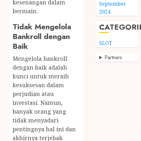
kesenangan dalam
September
bermain.
2024
Tidak Mengelola
CATEGORI
Bankroll dengan
SLOT
Baik
Partners
Mengelola bankroll
dengan baik adalah
kunci untuk meraih
kesuksesan dalam
perjudian atau
investasi. Namun,
banyak orang yang
tidak menyadari
pentingnya hal ini dan
akhirnya terjebak