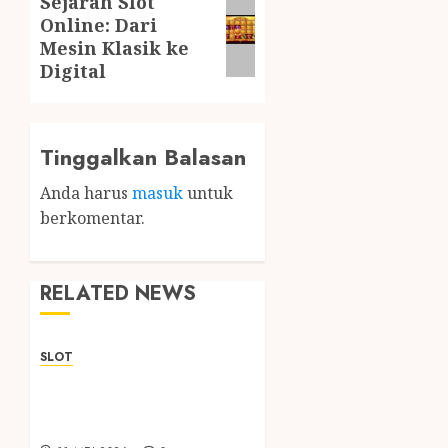
Sejarah Slot
Next
Online: Dari
post:
Mesin Klasik ke
Digital
Tinggalkan Balasan
Anda harus
masuk
untuk
berkomentar.
RELATED NEWS
SLOT
Sbobet88 Online with an
Improved User
Experience