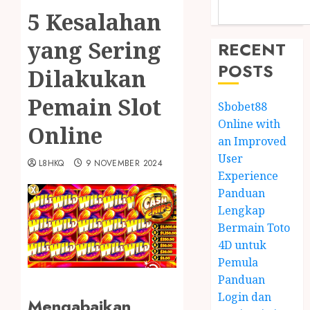
5 Kesalahan
yang Sering
RECENT
POSTS
Dilakukan
Pemain Slot
Sbobet88
Online with
Online
an Improved
User
L8HKQ
9 NOVEMBER 2024
Experience
Panduan
Lengkap
Bermain Toto
4D untuk
Pemula
Panduan
Login dan
Mengabaikan