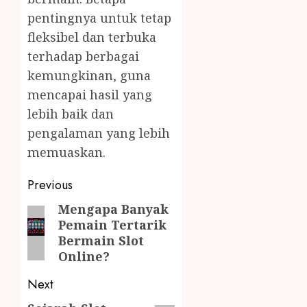
pentingnya untuk tetap
fleksibel dan terbuka
terhadap berbagai
kemungkinan, guna
mencapai hasil yang
lebih baik dan
pengalaman yang lebih
memuaskan.
Post
Previous
navigation
Mengapa Banyak
Previous
Pemain Tertarik
post:
Bermain Slot
Online?
Next