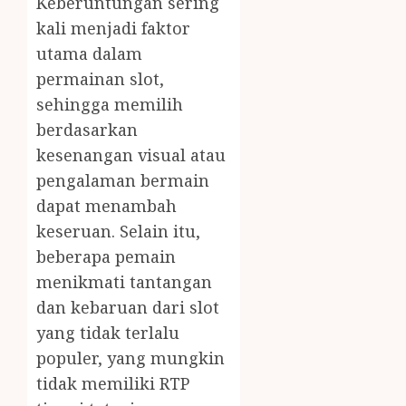
Keberuntungan sering
kali menjadi faktor
utama dalam
permainan slot,
sehingga memilih
berdasarkan
kesenangan visual atau
pengalaman bermain
dapat menambah
keseruan. Selain itu,
beberapa pemain
menikmati tantangan
dan kebaruan dari slot
yang tidak terlalu
populer, yang mungkin
tidak memiliki RTP