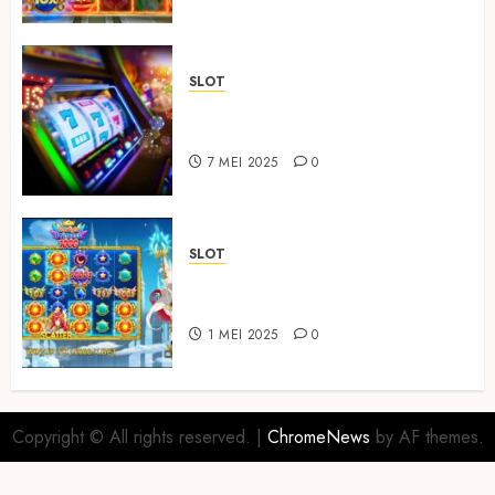
SLOT
Permainan Slot Online dengan
Tema Budaya Nusantara
7 MEI 2025
0
SLOT
5 Slot Online Terbaik untuk
Pemain Pemula
1 MEI 2025
0
Copyright © All rights reserved.
|
ChromeNews
by AF themes.