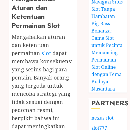
Navigasi Situs
Aturan dan
Slot Tanpa
Ketentuan
Hambatan
Big Bass
Permainan Slot
Bonanza:
Mengabaikan aturan
Game Slot
dan ketentuan
untuk Pecinta
Memancing
permainan
slot
dapat
Permainan
membawa konsekuensi
Slot Online
yang serius bagi para
dengan Tema
pemain. Banyak orang
Budaya
yang tergoda untuk
Nusantara
mencoba strategi yang
PARTNERS
tidak sesuai dengan
pedoman resmi,
nexus slot
berpikir bahwa ini
dapat meningkatkan
slot777