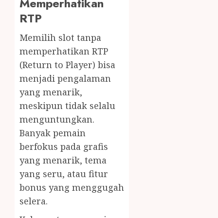
Memperhatikan
RTP
Memilih slot tanpa
memperhatikan RTP
(Return to Player) bisa
menjadi pengalaman
yang menarik,
meskipun tidak selalu
menguntungkan.
Banyak pemain
berfokus pada grafis
yang menarik, tema
yang seru, atau fitur
bonus yang menggugah
selera.