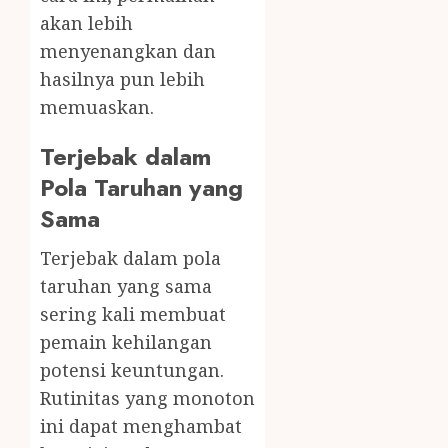
akan lebih
menyenangkan dan
hasilnya pun lebih
memuaskan.
Terjebak dalam
Pola Taruhan yang
Sama
Terjebak dalam pola
taruhan yang sama
sering kali membuat
pemain kehilangan
potensi keuntungan.
Rutinitas yang monoton
ini dapat menghambat