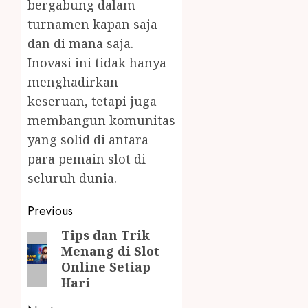
bergabung dalam
turnamen kapan saja
dan di mana saja.
Inovasi ini tidak hanya
menghadirkan
keseruan, tetapi juga
membangun komunitas
yang solid di antara
para pemain slot di
seluruh dunia.
Post
Previous
navigation
Tips dan Trik
Previous
Menang di Slot
post:
Online Setiap
Hari