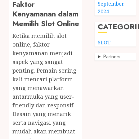
Faktor
September
2024
Kenyamanan dalam
Memilih Slot Online
CATEGORI
Ketika memilih slot
SLOT
online, faktor
kenyamanan menjadi
Partners
aspek yang sangat
penting. Pemain sering
kali mencari platform
yang menawarkan
antarmuka yang user-
friendly dan responsif.
Desain yang menarik
serta navigasi yang
mudah akan membuat