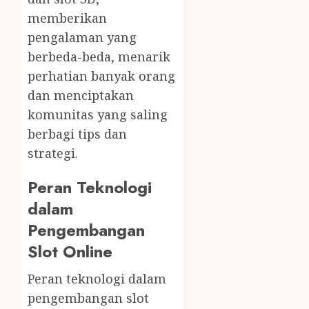
memberikan
pengalaman yang
berbeda-beda, menarik
perhatian banyak orang
dan menciptakan
komunitas yang saling
berbagi tips dan
strategi.
Peran Teknologi
dalam
Pengembangan
Slot Online
Peran teknologi dalam
pengembangan slot