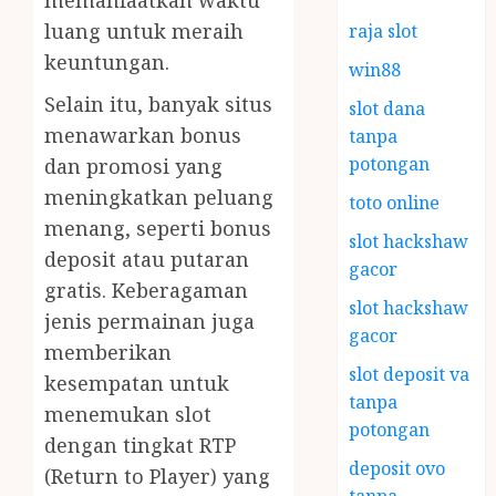
luang untuk meraih
raja slot
keuntungan.
win88
Selain itu, banyak situs
slot dana
menawarkan bonus
tanpa
potongan
dan promosi yang
meningkatkan peluang
toto online
menang, seperti bonus
slot hackshaw
deposit atau putaran
gacor
gratis. Keberagaman
slot hackshaw
jenis permainan juga
gacor
memberikan
slot deposit va
kesempatan untuk
tanpa
menemukan slot
potongan
dengan tingkat RTP
deposit ovo
(Return to Player) yang