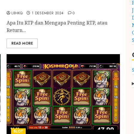
Ini
L8HKQ
1 DESEMBER 2024
0
Apa Itu RTP dan Mengapa Penting RTP, atau
Return...
READ MORE
SLOT