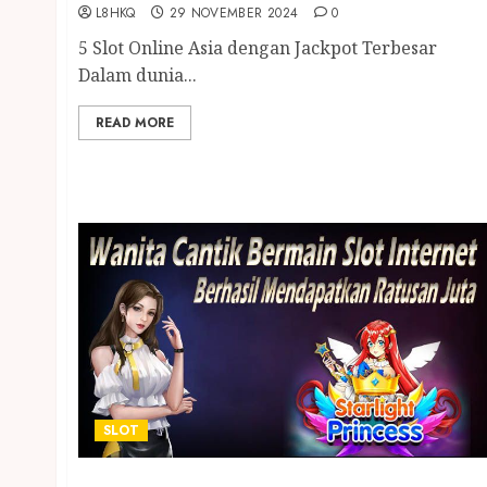
L8HKQ
29 NOVEMBER 2024
0
5 Slot Online Asia dengan Jackpot Terbesar
Dalam dunia...
READ MORE
SLOT
Game Slot Bertema Musik yang Seru