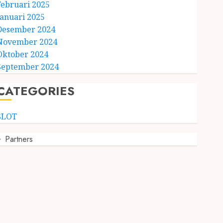
Februari 2025
Januari 2025
Desember 2024
November 2024
Oktober 2024
September 2024
CATEGORIES
SLOT
Partners