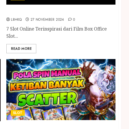
7 Slot Online Bertema Film Terpopuler
L8HKQ
27 NOVEMBER 2024
0
7 Slot Online Terinspirasi dari Film Box Office
Slot...
READ MORE
SLOT
Rahasia Kemenangan Konsisten di Slot