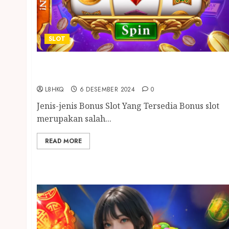
SLOT
Perbandingan Bonus Slot Online di Berbagai
Platform
L8HKQ
6 DESEMBER 2024
0
Jenis-jenis Bonus Slot Yang Tersedia Bonus slot
merupakan salah...
READ MORE