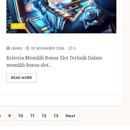
i
SLOT
10 Bonus Slot Online Terbesar di Tahun Ini
L8HKQ
18 NOVEMBER 2024
0
Kriteria Memilih Bonus Slot Terbaik Dalam
memilih bonus slot...
READ MORE
8
9
10
11
12
13
Next