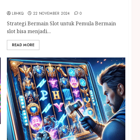
Online
L8HKQ
22 NOVEMBER 2024
0
Strategi Bermain Slot untuk Pemula Bermain
slot bisa menjadi...
READ MORE