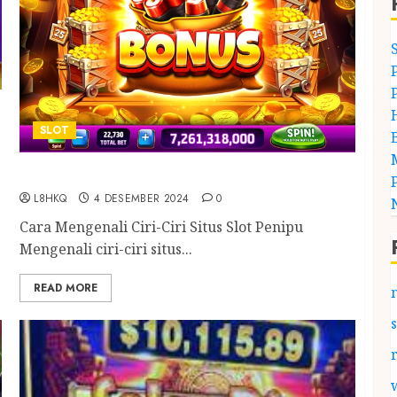
SLOT
Menghindari Penipuan di Dunia Slot Online
L8HKQ
4 DESEMBER 2024
0
Cara Mengenali Ciri-Ciri Situs Slot Penipu
Mengenali ciri-ciri situs...
READ MORE
r