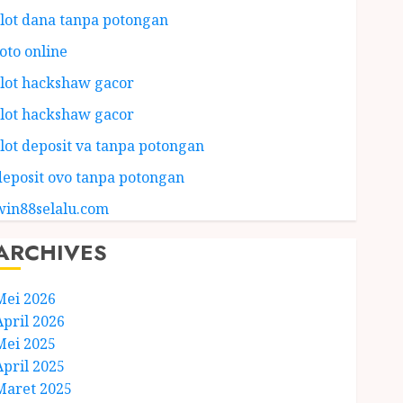
slot dana tanpa potongan
toto online
slot hackshaw gacor
slot hackshaw gacor
slot deposit va tanpa potongan
deposit ovo tanpa potongan
win88selalu.com
ARCHIVES
Mei 2026
April 2026
Mei 2025
April 2025
Maret 2025